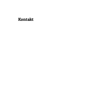
rschaft
Majestäten
Veranstaltungen
Soz
rmine
Kontakt