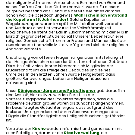
damaligen Mettmanner Amtsrichters Bernhard von Gohr und
seiner Ehefrau Christina Cluten renoviert wurde. Zu diesem
Zeitpunkt bestand das Gebäude bereits, wie alt es damals
schon war, bleibt jedoch ungewiss.
Wahrscheinlich entstand
die Kapelle im 15. Jahrhundert
. Solche Kapellen an
Wegekreuzungen waren im späten Mittelalter weit verbreitet
und Ausdruck einer tief verwurzelten Volksfrömmigkeit.
Möglicherweise steht der Bau in Zusammenhang mit der 1416 in
Erkrath gegründeten „Bruderschaft Unserer Lieben Frau“, eine
religiöse Gemeinschaft frommer Frauen und Männer, die über
ausreichende finanzielle Mittel verfügte und sich der religiösen
Andacht widmete.
Unabhängig von offenen Fragen zur genauen Entstehung ist
das Heiligenhäuschen eines der ältesten erhaltenen Gebäude
Erkraths. Seit vielen Jahren kümmern sich Mitglieder der
Bruderschaft um die Pflege des Gebäudes und seines
Umfeldes. In den letzten Jahren wurde festgestellt, dass
größere Renovierungsarbeiten am Heiligenhäuschen
notwendig sind.
Unser
Königspaar Jürgen und Petra Ziegner
gab daraufhin
den Anstoß, hier aktiv zu werden. Bereits in der
Vorbereitungsphase des Projektes zeigte sich, dass die
Probleme deutlich größer waren als zunächst angenommen.
Ein beauftragtes Gutachten ergab, dass aufgrund des
lockeren Untergrundes und durch Abschwemmungen des
Hügels die Standfestigkeit des Heiligenhäuschens gefährdet
ist.
Vertreter der
Kirche
wurden informiert und gemeinsam mit
allen Beteiligten, darunter die
Stadtverwaltung
, die